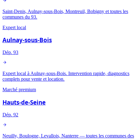
Saint-Denis, Aulnay-sous-Bois, Montreuil, Bobigny et toutes les
communes du 93.
Expert local
Aulnay-sous-Bois
Dép.
93
Expert local à Aulnay-sous-Bois. Intervention rapide, diagnostics
complets pour vente et location.
Marché premium
Hauts-de-Seine
Dép.
92
Neuilly, Boulogne, Levallois, Nanterre — toutes les communes des