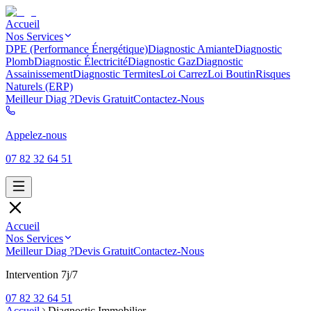
Accueil
Nos Services
DPE (Performance Énergétique)
Diagnostic Amiante
Diagnostic
Plomb
Diagnostic Électricité
Diagnostic Gaz
Diagnostic
Assainissement
Diagnostic Termites
Loi Carrez
Loi Boutin
Risques
Naturels (ERP)
Meilleur Diag ?
Devis Gratuit
Contactez-Nous
Appelez-nous
07 82 32 64 51
Accueil
Nos Services
Meilleur Diag ?
Devis Gratuit
Contactez-Nous
Intervention 7j/7
07 82 32 64 51
Accueil
Diagnostic Immobilier