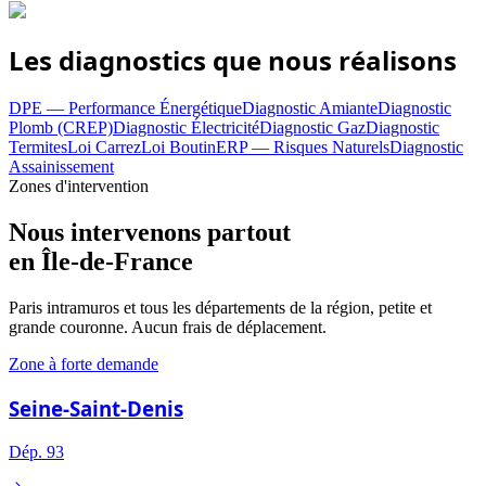
Les diagnostics que nous réalisons
DPE — Performance Énergétique
Diagnostic Amiante
Diagnostic
Plomb (CREP)
Diagnostic Électricité
Diagnostic Gaz
Diagnostic
Termites
Loi Carrez
Loi Boutin
ERP — Risques Naturels
Diagnostic
Assainissement
Zones d'intervention
Nous intervenons partout
en Île-de-France
Paris intramuros et tous les départements de la région, petite et
grande couronne. Aucun frais de déplacement.
Zone à forte demande
Seine-Saint-Denis
Dép.
93