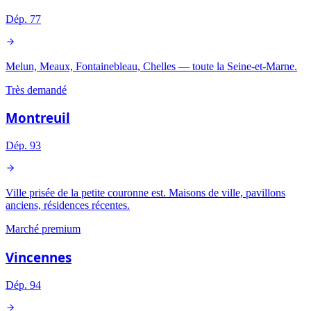
Dép.
77
Melun, Meaux, Fontainebleau, Chelles — toute la Seine-et-Marne.
Très demandé
Montreuil
Dép.
93
Ville prisée de la petite couronne est. Maisons de ville, pavillons
anciens, résidences récentes.
Marché premium
Vincennes
Dép.
94