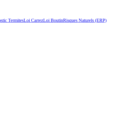
stic Termites
Loi Carrez
Loi Boutin
Risques Naturels (ERP)