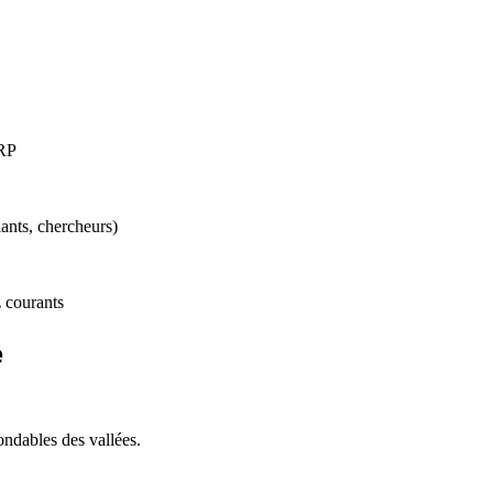
ERP
ants, chercheurs)
 courants
e
ndables des vallées.