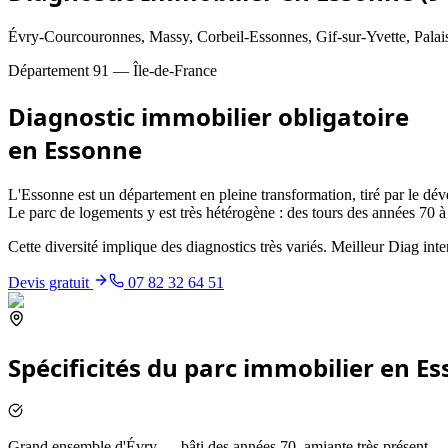
Évry-Courcouronnes, Massy, Corbeil-Essonnes, Gif-sur-Yvette, Palaise
Département
91
—
Île-de-France
Diagnostic immobilier obligatoire
en
Essonne
L'Essonne est un département en pleine transformation, tiré par le dév
Le parc de logements y est très hétérogène : des tours des années 70 
Cette diversité implique des diagnostics très variés. Meilleur Diag int
Devis gratuit
07 82 32 64 51
Spécificités du parc immobilier en
Es
Grand ensemble d'Évry — bâti des années 70, amiante très présent