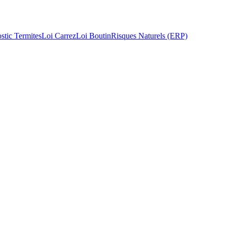
stic Termites
Loi Carrez
Loi Boutin
Risques Naturels (ERP)