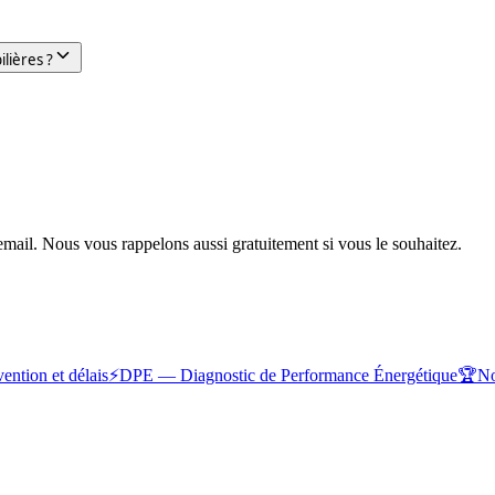
lières ?
mail. Nous vous rappelons aussi gratuitement si vous le souhaitez.
vention et délais
⚡
DPE — Diagnostic de Performance Énergétique
🏆
No