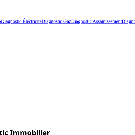
b
Diagnostic Électricité
Diagnostic Gaz
Diagnostic Assainissement
Diagno
tic Immobilier