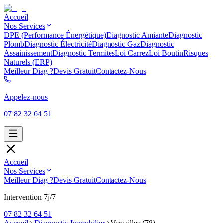
Accueil
Nos Services
DPE (Performance Énergétique)
Diagnostic Amiante
Diagnostic
Plomb
Diagnostic Électricité
Diagnostic Gaz
Diagnostic
Assainissement
Diagnostic Termites
Loi Carrez
Loi Boutin
Risques
Naturels (ERP)
Meilleur Diag ?
Devis Gratuit
Contactez-Nous
Appelez-nous
07 82 32 64 51
Accueil
Nos Services
Meilleur Diag ?
Devis Gratuit
Contactez-Nous
Intervention 7j/7
07 82 32 64 51
Accueil
Diagnostic Immobilier
Versailles (78)