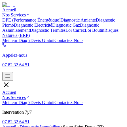
Accueil
Nos Services
DPE (Performance Énergétique)
Diagnostic Amiante
Diagnostic
Plomb
Diagnostic Électricité
Diagnostic Gaz
Diagnostic
Assainissement
Diagnostic Termites
Loi Carrez
Loi Boutin
Risques
Naturels (ERP)
Meilleur Diag ?
Devis Gratuit
Contactez-Nous
Appelez-nous
07 82 32 64 51
Accueil
Nos Services
Meilleur Diag ?
Devis Gratuit
Contactez-Nous
Intervention 7j/7
07 82 32 64 51
Accueil
Diagnostic Immobilier
Seine-Saint-Denis (93)